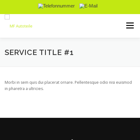
Direkt zum Inhalt
Menü
ÜBER UNS
DIENSTLEISTUNGEN
GALERIE
SERVICE TITLE #1
KONTAKT
KFZ ERSATZTEILANFRAGE
Morbi in sem quis dui placerat ornare. Pellentesque odio nisi euismod
in pharetra a ultricies.